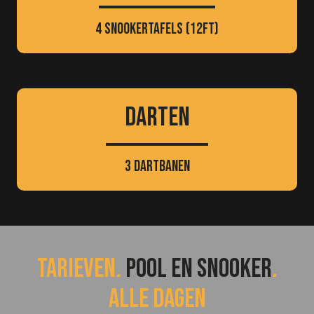
4
snookertafels
(12ft)
darten
3 dartbanen
tarieven.
Pool en Snooker
.
alle dagen