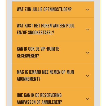
wat zijn jullie openingstijden?
● Maandag-donderdag: 14:00-0:30
● Vrijdag: 14:00-1:30
wat kost het huren van een pool
● Zaterdag: 12:00-1:30
en/of snookertafel?
● Zondag: 12:00-0:30
Kijk hier voor onze tarieven.
kan ik ook de vip-ruimte
reserveren?
Jazeker! Dat kan via telefonisch
contact 070-2111356.
mag ik iemand mee nemen op mijn
abonnement?
Natuurlijk mag dat! Als je als
abonnement-houder met iemand
hoe kan ik de reservering
komt spelen die geen abonnement
aanpassen of annuleren?
heeft, wordt de helft van de tafelprijs