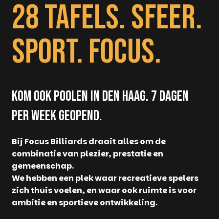
28 TAFELS. SFEER.
SPORT. FOCUS.
KOM OOK POOLEN IN DEN HAAG. 7 DAGEN
PER WEEK GEOPEND.
Bij Focus Billiards draait alles om de
combinatie van plezier, prestatie en
gemeenschap.
We hebben een plek waar recreatieve spelers
zich thuis voelen, en waar ook ruimte is voor
ambitie en sportieve ontwikkeling.